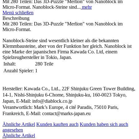
Mit 280 Teilen: Das 3D-Puzzle "Merlion" von Nanoblock im
Micro-Format. Nanoblock-Steine sind...
mehr
Menü schließen
Beschreibung
Mit 280 Teilen: Das 3D-Puzzle "Merlion" von Nanoblock im
Micro-Format.
Nanoblock-Steine sind wesentlich kleiner als die bekannten
Klemmbausteine, aber von der Funktion her gleich. Nanoblock ist
eine Marke der japanischen Firma Kawada Co. Ltd, einem
Spielzeughersteller in Tokio, Japan.
Inhalt:
280 Teile
Anzahl Spieler:
1
Hersteller: Kawada Co., Ltd., 22F Shinjuku Green Tower Building,
14-1, Nishi-Shinjuku 6-Chome, Shinjuku-ku, 160-0023 Tokyo,
Japan, E-Mail: info@diablock.co.jp
Verantwortlich: Mark’s Europe, 4 cité Paradis, 75010 Paris,
Frankreich, E-Mail: contact@marks-japan.eu
Ähnliche Artikel
Kunden kauften auch
Kunden haben sich auch
angesehen
Ähnliche Artikel